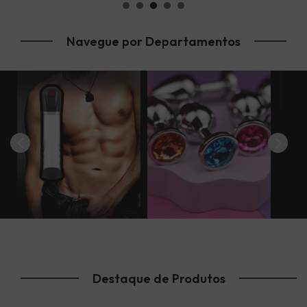
BOMBA
SUCÇÃO
POMP
/
ACESSÓRIOS
&
Navegue por Departamentos
EXTENSOR
DIVERSOS
SAÚDE
Destaque de Produtos