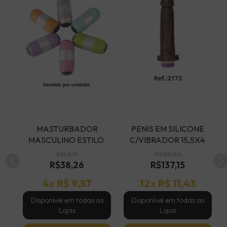
 MASTURBADOR 
 PENIS EM SILICONE 
A 
MASCULINO ESTILO 
C/VIBRADOR 15,5X4 
EGG TEXTURIZADO - 
MORENO UPPER - COD 
R$45,91
R$159,80
COD C3784
C2173
R$38,26
R$137,15
4
x
R$ 9,57
12
x
R$ 11,43
s
Disponível em todas as
Disponível em todas as
Lojas
Lojas