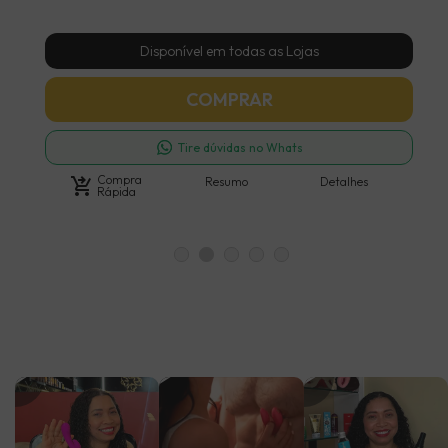
Disponível em todas as Lojas
COMPRAR
Tire dúvidas no Whats
Compra
shopping_cart_checkout
Resumo
Detalhes
Rápida
lay_arrow
play_arrow
play_arrow