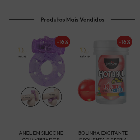
Produtos Mais Vendidos
16%
-16%
-16%
- 
ANEL EM SILICONE 
BOLINHA EXCITANTE 
COM VIBRADOR 
ESQUENTA E ESFRIA 