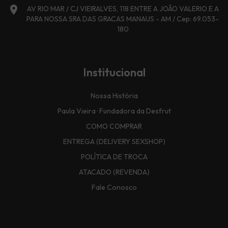
location_on
AV RIO MAR / CJ VIEIRALVES, 118 ENTRE A JOÃO VALERIO E A
PARA NOSSA SRA DAS GRACAS MANAUS - AM / Cep: 69.053-
180
Institucional
Nossa História
Paula Vieira · Fundadora da Desfrut
COMO COMPRAR
ENTREGA (DELIVERY SEXSHOP)
POLÍTICA DE TROCA
ATACADO (REVENDA)
Fale Conosco