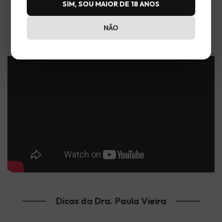
SIM, SOU MAIOR DE 18 ANOS
NÃO
Vem conhecer a Desfrut
Dicas da Dra. Paula Vieira