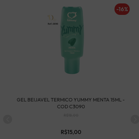
0%
-16%
O 
GEL BEIJAVEL TERMICO YUMMY MENTA 15ML - 
G
COD C3090
R$18,00
R$15,00