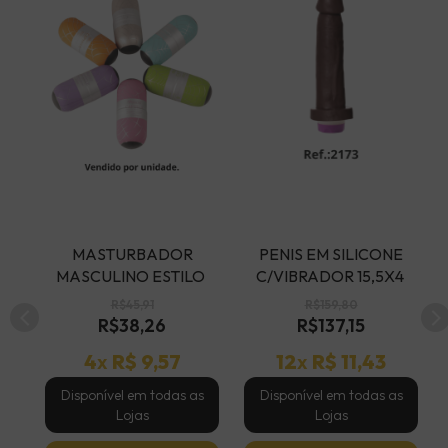
 MASTURBADOR 
 PENIS EM SILICONE 
A 
MASCULINO ESTILO 
C/VIBRADOR 15,5X4 
EGG TEXTURIZADO - 
MORENO UPPER - COD 
R$45,91
R$159,80
COD C3784
C2173
R$38,26
R$137,15
4
x
R$ 9,57
12
x
R$ 11,43
s
Disponível em todas as
Disponível em todas as
Lojas
Lojas