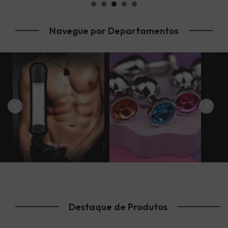
BOMBA
SUCÇÃO
POMP
/
ACESSÓRIOS
&
Navegue por Departamentos
EXTENSOR
DIVERSOS
SAÚDE
Destaque de Produtos