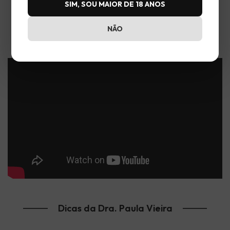
SIM, SOU MAIOR DE 18 ANOS
NÃO
Vem conhecer a Desfrut
Dicas da Dra. Paula Vieira