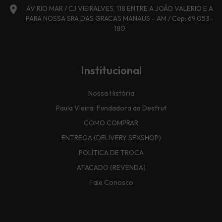
location_on
AV RIO MAR / CJ VIEIRALVES, 118 ENTRE A JOÃO VALERIO E A
PARA NOSSA SRA DAS GRACAS MANAUS - AM / Cep: 69.053-
180
Institucional
Nossa História
Paula Vieira · Fundadora da Desfrut
COMO COMPRAR
ENTREGA (DELIVERY SEXSHOP)
POLÍTICA DE TROCA
ATACADO (REVENDA)
Fale Conosco