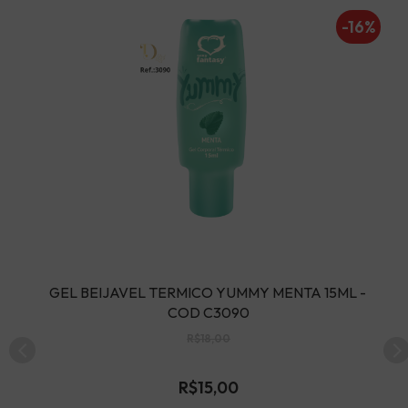
0%
-16%
O 
GEL BEIJAVEL TERMICO YUMMY MENTA 15ML - 
G
COD C3090
R$18,00
R$15,00