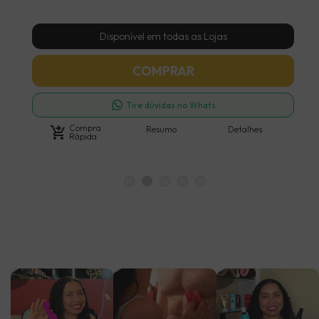
Disponível em todas as Lojas
COMPRAR
Tire dúvidas no Whats
Compra
shopping_cart_checkout
Resumo
Detalhes
Rápida
lay_arrow
play_arrow
play_arrow