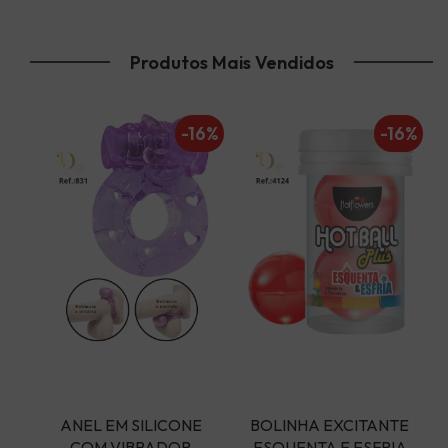
Produtos Mais Vendidos
16%
-16%
-16%
- 
ANEL EM SILICONE 
BOLINHA EXCITANTE 
COM VIBRADOR 
ESQUENTA E ESFRIA 